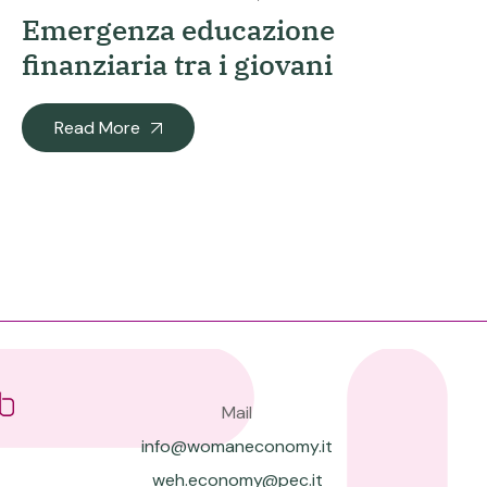
Emergenza educazione
finanziaria tra i giovani
Read More
Mail
info@womaneconomy.it
weh.economy@pec.it