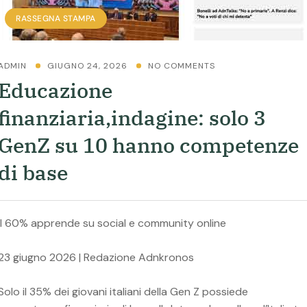
RASSEGNA STAMPA
ADMIN
GIUGNO 24, 2026
NO COMMENTS
Educazione
finanziaria,indagine: solo 3
GenZ su 10 hanno competenze
di base
Il 60% apprende su social e community online
23 giugno 2026 | Redazione Adnkronos
Solo il 35% dei giovani italiani della Gen Z possiede