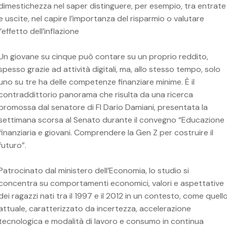
dimestichezza nel saper distinguere, per esempio, tra entrate
e uscite, nel capire l’importanza del risparmio o valutare
l’effetto dell’inflazione
Un giovane su cinque può contare su un proprio reddito,
spesso grazie ad attività digitali, ma, allo stesso tempo, solo
uno su tre ha delle competenze finanziare minime. È il
contraddittorio panorama che risulta da una ricerca
promossa dal senatore di FI Dario Damiani, presentata la
settimana scorsa al Senato durante il convegno “Educazione
finanziaria e giovani. Comprendere la Gen Z per costruire il
futuro”.
Patrocinato dal ministero dell’Economia, lo studio si
concentra su comportamenti economici, valori e aspettative
dei ragazzi nati tra il 1997 e il 2012 in un contesto, come quell
attuale, caratterizzato da incertezza, accelerazione
tecnologica e modalità di lavoro e consumo in continua