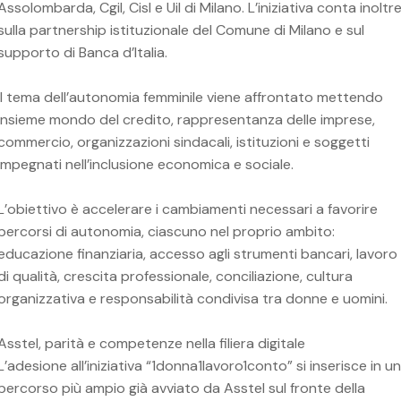
Assolombarda, Cgil, Cisl e Uil di Milano. L’iniziativa conta inoltr
sulla partnership istituzionale del Comune di Milano e sul
supporto di Banca d’Italia.
Il tema dell’autonomia femminile viene affrontato mettendo
insieme mondo del credito, rappresentanza delle imprese,
commercio, organizzazioni sindacali, istituzioni e soggetti
impegnati nell’inclusione economica e sociale.
L’obiettivo è accelerare i cambiamenti necessari a favorire
percorsi di autonomia, ciascuno nel proprio ambito:
educazione finanziaria, accesso agli strumenti bancari, lavoro
di qualità, crescita professionale, conciliazione, cultura
organizzativa e responsabilità condivisa tra donne e uomini.
Asstel, parità e competenze nella filiera digitale
L’adesione all’iniziativa “1donna1lavoro1conto” si inserisce in un
percorso più ampio già avviato da Asstel sul fronte della