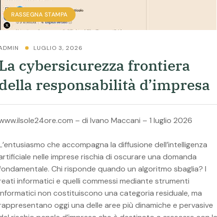
RASSEGNA STAMPA
ADMIN
LUGLIO 3, 2026
La cybersicurezza frontiera
della responsabilità d’impresa
www.ilsole24ore.com – di Ivano Maccani – 1 luglio 2026
L’entusiasmo che accompagna la diffusione dell’intelligenza
artificiale nelle imprese rischia di oscurare una domanda
fondamentale. Chi risponde quando un algoritmo sbaglia? I
reati informatici e quelli commessi mediante strumenti
informatici non costituiscono una categoria residuale, ma
rappresentano oggi una delle aree più dinamiche e pervasive