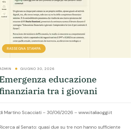
RASSEGNA STAMPA
ADMIN
GIUGNO 30, 2026
Emergenza educazione
finanziaria tra i giovani
di Martino Scacciati – 30/06/2026 – www.italiaoggi.it
Ricerca al Senato: quasi due su tre non hanno sufficiente