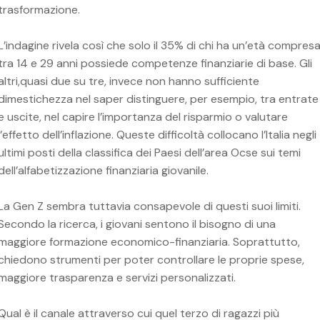
trasformazione.
L’indagine rivela così che solo il 35% di chi ha un’età compres
tra 14 e 29 anni possiede competenze finanziarie di base. Gli
altri,quasi due su tre, invece non hanno sufficiente
dimestichezza nel saper distinguere, per esempio, tra entrate
e uscite, nel capire l’importanza del risparmio o valutare
l’effetto dell’inflazione. Queste difficoltà collocano l’Italia negli
ultimi posti della classifica dei Paesi dell’area Ocse sui temi
dell’alfabetizzazione finanziaria giovanile.
La Gen Z sembra tuttavia consapevole di questi suoi limiti.
Secondo la ricerca, i giovani sentono il bisogno di una
maggiore formazione economico-finanziaria. Soprattutto,
chiedono strumenti per poter controllare le proprie spese,
maggiore trasparenza e servizi personalizzati.
Qual è il canale attraverso cui quel terzo di ragazzi più