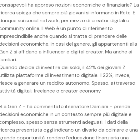
consapevoli ha appreso nozioni economiche o finanziarie? La
ricerca spiega che sempre più giovani si informano in Rete. E
dunque sui social network, per mezzo di creator digitali o
community online. Il Web è un punto di riferimento
imprescindibile anche quando si tratta di prendere delle
decisioni economiche. In casi del genere, gli appartenenti alla
Gen Z si affidano a influencer e digital creator. Ma anche ai
familiari.
Quando decide di investire dei soldi, il 42% dei giovani Z
utilizza piattaforme di investimento digitale. Il 22%, invece,
riesce a generare un reddito autonomo. Spesso, attraverso
attività digitali, freelance o creator economy.
«La Gen Z – ha commentato il senatore Damiani – prende
decisioni economiche in un contesto sempre più digitale e
complesso, spesso senza strumenti adeguati. I dati della
ricerca presentata oggi indicano un divario da colmare e una
grande opportunità: rendere l’educazione finanziaria una