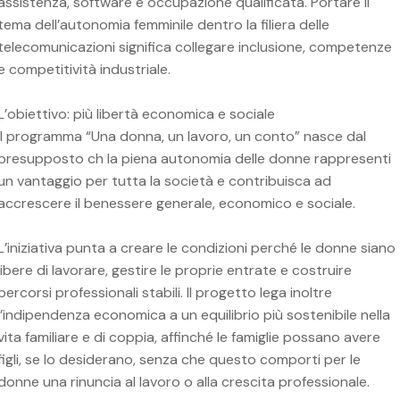
assistenza, software e occupazione qualificata. Portare il
tema dell’autonomia femminile dentro la filiera delle
telecomunicazioni significa collegare inclusione, competenze
e competitività industriale.
L’obiettivo: più libertà economica e sociale
Il programma “Una donna, un lavoro, un conto” nasce dal
presupposto ch la piena autonomia delle donne rappresenti
un vantaggio per tutta la società e contribuisca ad
accrescere il benessere generale, economico e sociale.
L’iniziativa punta a creare le condizioni perché le donne siano
libere di lavorare, gestire le proprie entrate e costruire
percorsi professionali stabili. Il progetto lega inoltre
l’indipendenza economica a un equilibrio più sostenibile nella
vita familiare e di coppia, affinché le famiglie possano avere
figli, se lo desiderano, senza che questo comporti per le
donne una rinuncia al lavoro o alla crescita professionale.