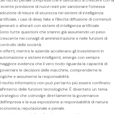
del rischio penale d’impresa che è destinato a crescere con l
recente previsione di nuovi reati per sanzionare l’omessa
adozione di misure di sicurezza nei sistemi di intelligenza
artificiale, i casi di deep fake e l’illecita diffusione di contenuti
generati o alterati con sistemi di intelligenza artificiale.
Sono tutte questioni che stanno già assumendo un peso
crescente nei consigli di amministrazione e nelle funzioni di
controllo delle società.
In effetti, mentre le aziende accelerano gli investimenti in
automazione e sistemi intelligenti, emerge con sempre
maggiore evidenza che il vero nodo riguarda la capacità di
governare le decisioni delle macchine, comprenderne le
logiche e assumerne la responsabilità.
Il rischio informatico non può pertanto più essere confinato
all’interno delle funzioni tecnologiche. È diventato un tema
strategico che coinvolge direttamente la governance
dell’impresa e la sua esposizione a responsabilità di natura
economica, reputazionale e penale.